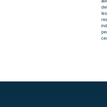
ai
de
le
rea
in
per
cer