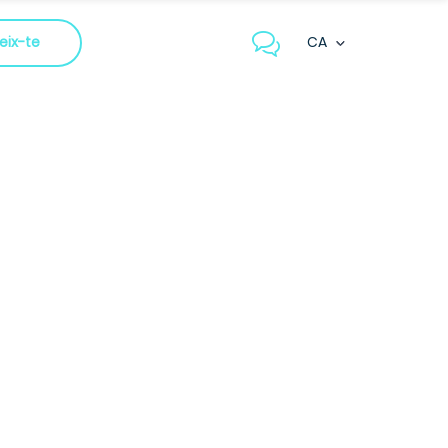
CA
eix-te
log in