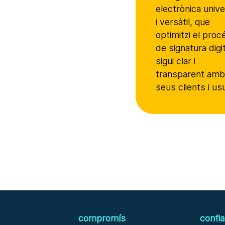
electrònica unive
i versàtil, que
optimitzi el proc
de signatura digit
sigui clar i
transparent amb
seus clients i us
compromís
confi