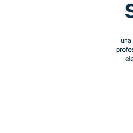
una 
profes
el