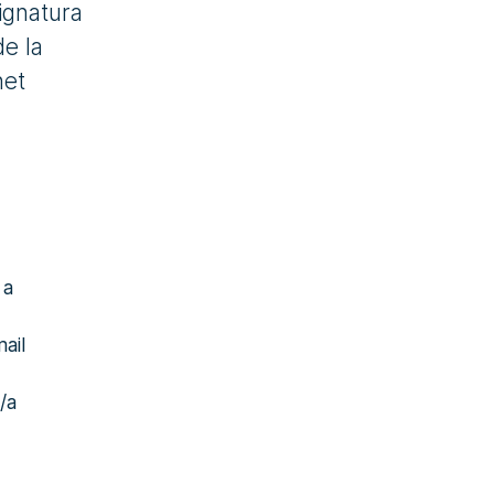
ignatura
de la
net
 a
ail
/a