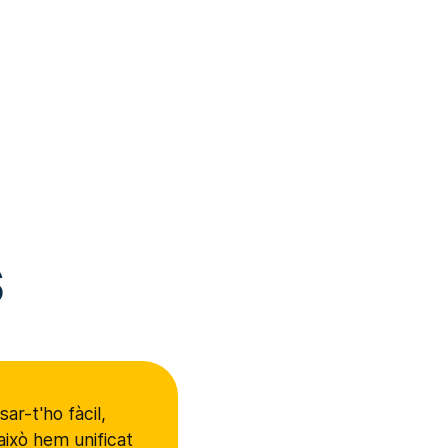
s
sar-t'ho fàcil,
això hem unificat