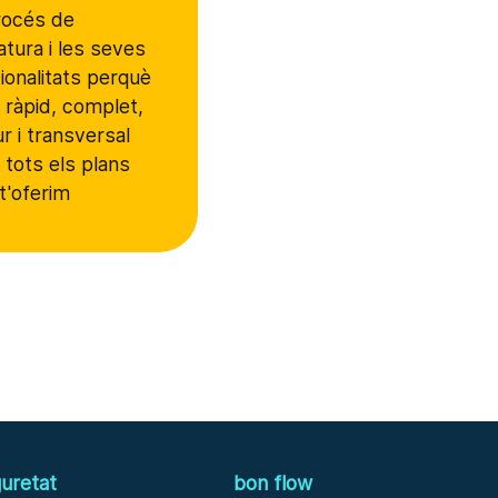
rocés de
atura i les seves
ionalitats perquè
i ràpid, complet,
r i transversal
tots els plans
t'oferim
uretat
bon flow