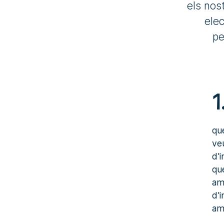
els nos
elec
pe
1
qu
ve
d'
qu
amb
d'
am