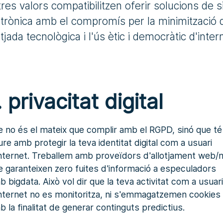
tres valors compatibilitzen oferir solucions de s
trònica amb el compromís per la minimització 
tjada tecnològica i l'ús ètic i democràtic d'inter
. privacitat digital
e no és el mateix que complir amb el RGPD, sinó que té
ure amb protegir la teva identitat digital com a usuari
internet. Treballem amb proveïdors d'allotjament web/m
e garanteixen zero fuites d'informació a especuladors
 bigdata. Això vol dir que la teva activitat com a usuari
internet no es monitoritza, ni s'emmagatzemen cookies
b la finalitat de generar continguts predictius.