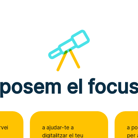
posem el focu
rvei
a ajudar-te a
a po
digitalitzar el teu
per 