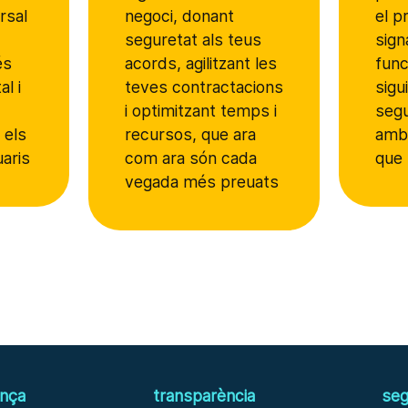
rsal
negoci, donant
el p
seguretat als teus
sign
és
acords, agilitzant les
func
al i
teves contractacions
sigu
i optimitzant temps i
segu
 els
recursos, que ara
amb 
uaris
com ara són cada
que 
vegada més preuats
ança
transparència
seg